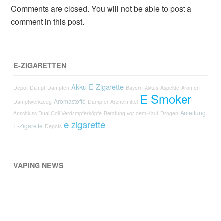
Comments are closed. You will not be able to post a
comment in this post.
E-ZIGARETTEN
Akku E Zigarette
Depot
Dampf
Dampfen
Bayern
Akkus
Aspekte
Aromen
E Smoker
Aromastoffe
Dampfwerkzeug
Dampfer
Arzneimittel
Anleitung
Anschluss
Dual Coil Verdampferköpfe
Beratung vor dem Kauf
Drogen
e zigarette
E-Zigarette
Depots
VAPING NEWS