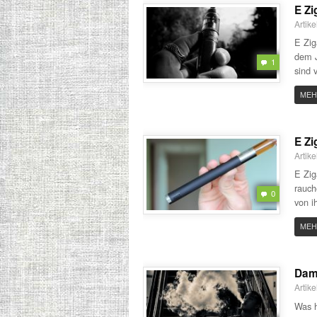
E Zi
Artik
E Zig
dem J
1
sind 
MEH
E Zi
Artik
E Zig
rauch
0
von i
MEH
Dam
Artik
Was 