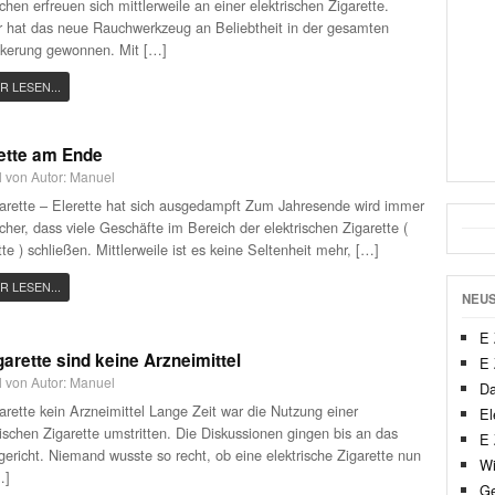
hen erfreuen sich mittlerweile an einer elektrischen Zigarette.
 hat das neue Rauchwerkzeug an Beliebtheit in der gesamten
kerung gewonnen. Mit […]
R LESEN...
ette am Ende
el von Autor: Manuel
arette – Elerette hat sich ausgedampft Zum Jahresende wird immer
icher, dass viele Geschäfte im Bereich der elektrischen Zigarette (
tte ) schließen. Mittlerweile ist es keine Seltenheit mehr, […]
R LESEN...
NEUS
E 
garette sind keine Arzneimittel
E 
el von Autor: Manuel
Da
arette kein Arzneimittel Lange Zeit war die Nutzung einer
El
rischen Zigarette umstritten. Die Diskussionen gingen bis an das
E 
ericht. Niemand wusste so recht, ob eine elektrische Zigarette nun
Wi
…]
Ge