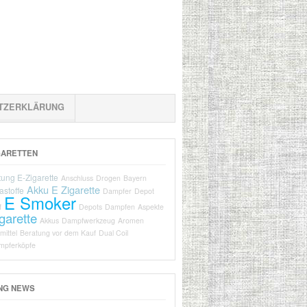
TZERKLÄRUNG
GARETTEN
tung E-Zigarette
Anschluss
Drogen
Bayern
Akku E Zigarette
stoffe
Dampfer
Depot
E Smoker
f
Depots
Dampfen
Aspekte
igarette
Akkus
Dampfwerkzeug
Aromen
mittel
Beratung vor dem Kauf
Dual Coil
mpferköpfe
NG NEWS