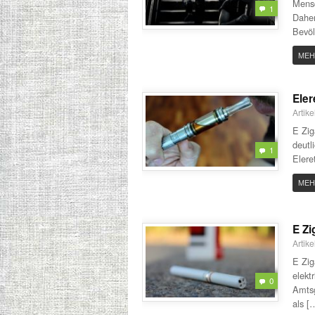
Mensc
1
Daher
Bevöl
MEH
Eler
Artik
E Zig
deutl
1
Elere
MEH
E Zi
Artik
E Zig
elekt
0
Amtsg
als [