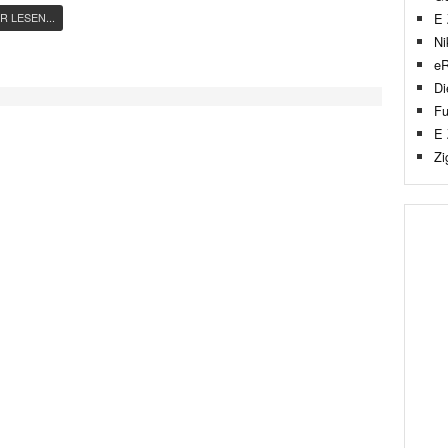
E 
R LESEN...
Ni
eR
Di
Fu
E 
Zi