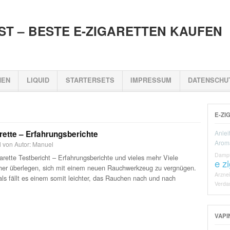
EST – BESTE E-ZIGARETTEN KAUFEN
NEN
LIQUID
STARTERSETS
IMPRESSUM
DATENSCHU
E-ZI
rette – Erfahrungsberichte
Anlei
Aroma
el von Autor: Manuel
Damp
arette Testbericht – Erfahrungsberichte und vieles mehr Viele
e z
er überlegen, sich mit einem neuen Rauchwerkzeug zu vergnügen.
Arznei
ls fällt es einem somit leichter, das Rauchen nach und nach
Verda
VAPI