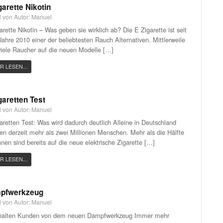
garette Nikotin
el von Autor: Manuel
arette Nikotin – Was geben sie wirklich ab? Die E Zigarette ist seit
ahre 2010 einer der beliebtesten Rauch Alternativen. Mittlerweile
viele Raucher auf die neuen Modelle […]
R LESEN...
garetten Test
el von Autor: Manuel
aretten Test: Was wird dadurch deutlich Alleine in Deutschland
en derzeit mehr als zwei Millionen Menschen. Mehr als die Hälfte
hnen sind bereits auf die neue elektrische Zigarette […]
R LESEN...
pfwerkzeug
el von Autor: Manuel
halten Kunden von dem neuen Dampfwerkzeug Immer mehr