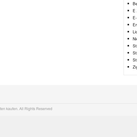
Be
E 
E-
Er
Li
Ni
St
St
St
Zi
tten kaufen. All Rights Reserved